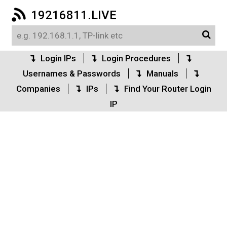
19216811.LIVE
Login IPs
Login Procedures
Usernames & Passwords
Manuals
Companies
IPs
Find Your Router Login
IP