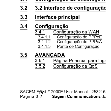
3.2
3.2 Interface de configuração 
3.3
Interface principal
3.4
Configuração
3.4.1
Configuração da WAN
3.4.1.1
Configuração do PPPoE
3.4.1.2
Configuração do PPPoA
3.4.1.3
Ponte de Configuração
3.5
AVANÇADA
3.5.1
Página Principal para Liga
3.5.2
Configuração da QoS
TM
SAGEM F@st
2000E User Manual - 25321647
Página 0-2
Sagem Communications
docu