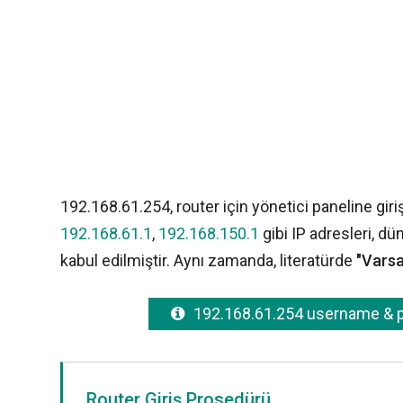
192.168.61.254, router için yönetici paneline giri
192.168.61.1
,
192.168.150.1
gibi IP adresleri, dü
kabul edilmiştir. Aynı zamanda, literatürde
"Varsa
192.168.61.254 username &
Router Giriş Prosedürü