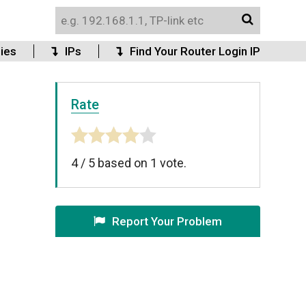
ies
IPs
Find Your Router Login IP
Rate
4
/
5
based on
1
vote.
Report Your Problem