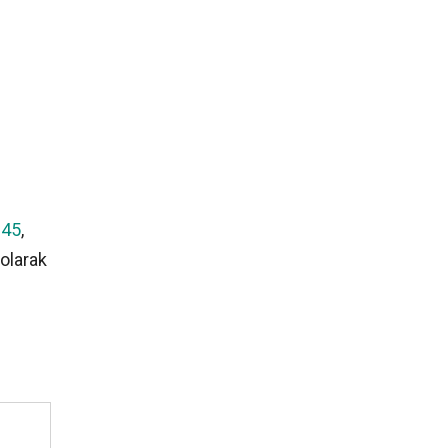
245
,
 olarak