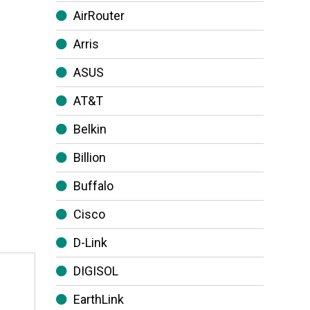
AirRouter
Arris
ASUS
AT&T
Belkin
Billion
Buffalo
Cisco
D-Link
DIGISOL
EarthLink