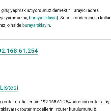
e giriş yapmak istiyorsunuz demektir. Tarayıcı adres
işe yaramazsa,
buraya tıklayın
). Sonra, modeminizin kullan
anız, o halde
buraya tıklayın
.
192.168.61.254
Listesi
outer üreticilerinin 192.168.61.254 adresini router giriş 
ne tıklayarak router modellerini, router kurulumunu &