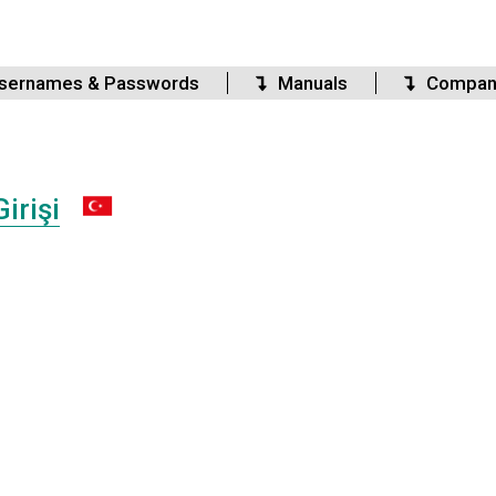
sernames & Passwords
Manuals
Compan
irişi