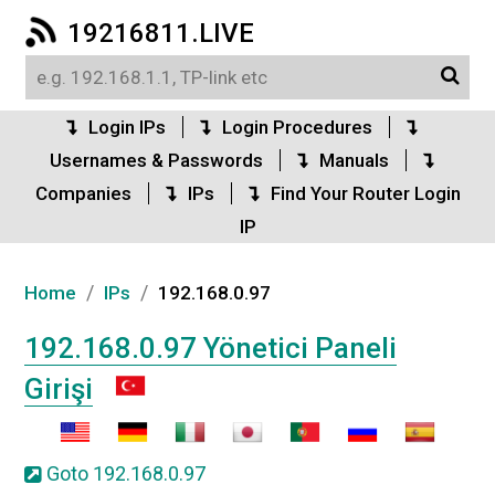
19216811.LIVE
Login IPs
Login Procedures
Usernames & Passwords
Manuals
Companies
IPs
Find Your Router Login
IP
/
/
Home
IPs
192.168.0.97
192.168.0.97 Yönetici Paneli
Girişi
Goto 192.168.0.97