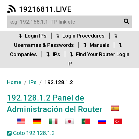
19216811.LIVE
Login IPs
Login Procedures
Usernames & Passwords
Manuals
Companies
IPs
Find Your Router Login
IP
/
/
Home
IPs
192.128.1.2
192.128.1.2 Panel de
Administración del Router
Goto 192.128.1.2